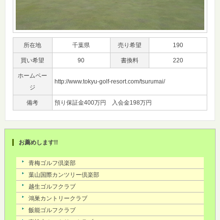
所在地
千葉県
売り希望
190
買い希望
90
書換料
220
ホームペー
http://www.tokyu-golf-resort.com/tsurumai/
ジ
備考
預り保証金400万円 入会金198万円
お薦めします!!